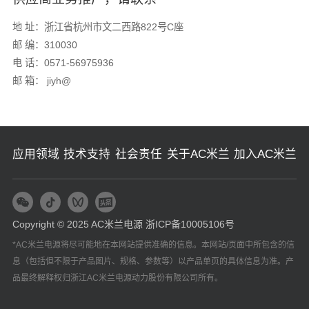
地 址：浙江省杭州市文二西路822号C座
邮 编：310030
电 话：0571-56975936
邮 箱： jiyh@
应用领域
技术支持
社会责任
关于AC米兰
加入AC米兰
Copyright © 2025 AC米兰电源
浙ICP备10005106号
*AC米兰电源将尽可能地在本网站提供准确的信息。本网站/页面中所包含的信
息（包括但不限于产品图片、规格、参数等）以产品单页的具体信息为准。产
品最终解释权归浙江AC米兰电源动力股份有限公司所有。