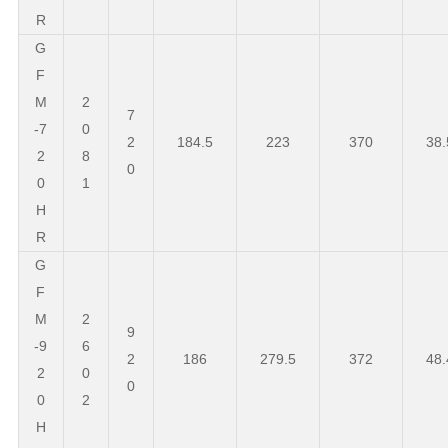
R
G
F
M
2
7
-7
0
2
184.5
223
370
38.
2
8
0
0
1
H
R
G
F
M
2
9
-9
6
2
186
279.5
372
48.
2
0
0
0
2
H