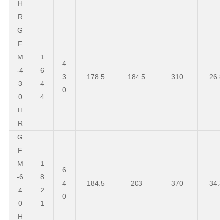
H
R
G
F
M
1
4
-4
6
3
178.5
184.5
310
26.
3
4
0
0
4
H
R
G
F
M
1
6
-6
8
4
184.5
203
370
34.
4
2
0
0
1
H