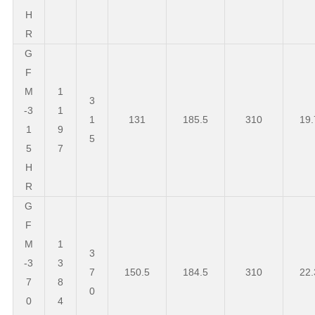
H
R
G
F
M
1
3
-3
1
1
131
185.5
310
19.
1
9
5
5
7
H
R
G
F
M
1
3
-3
3
7
150.5
184.5
310
22.
7
8
0
0
4