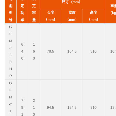
尺寸（mm）
池
定
定
重
长度
宽度
高度
型
功
容
（k
（mm）
（mm）
（mm）
号
率
量
G
F
M
6
1
-1
4
6
78.5
184.5
310
10.
6
0
0
0
H
R
G
F
M
7
2
-2
9
1
94.5
184.5
310
13.
1
1
0