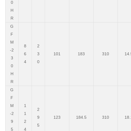
0
H
R
G
F
M
8
2
-2
6
3
101
183
310
14.
3
4
0
0
H
R
G
F
M
1
2
-2
1
9
123
184.5
310
18.
9
2
5
5
4