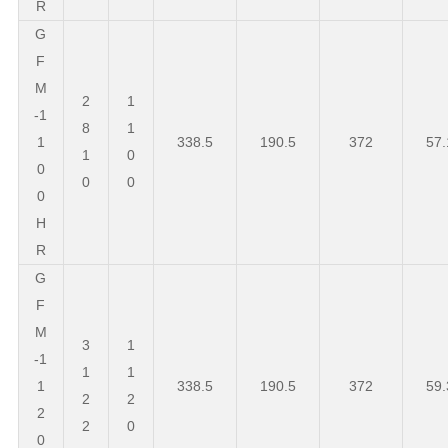
R
G
F
M
2
1
-1
8
1
1
338.5
190.5
372
57.
1
0
0
0
0
0
H
R
G
F
M
3
1
-1
1
1
1
338.5
190.5
372
59.
2
2
2
2
0
0