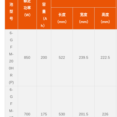
额定
池
容
功率
型
量
长度
宽度
高度
（W）
号
（
A
（mm）
（mm）
（mm）
h
）
6-
G
F
M
-
850
200
522
239.5
222.5
20
0H
R
(P)
6-
G
F
M-
700
175
530
201.5
226