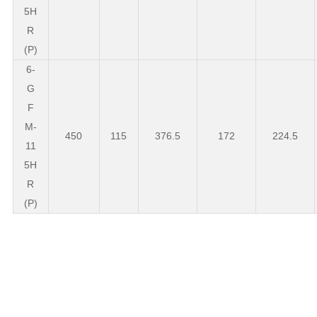
5H
R
(P)
6-
G
F
M-
450
115
376.5
172
224.5
11
5H
R
(P)