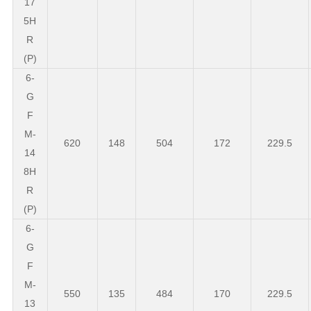
17
5H
R
(P)
6-
G
F
M-
620
148
504
172
229.5
14
8H
R
(P)
6-
G
F
M-
550
135
484
170
229.5
13