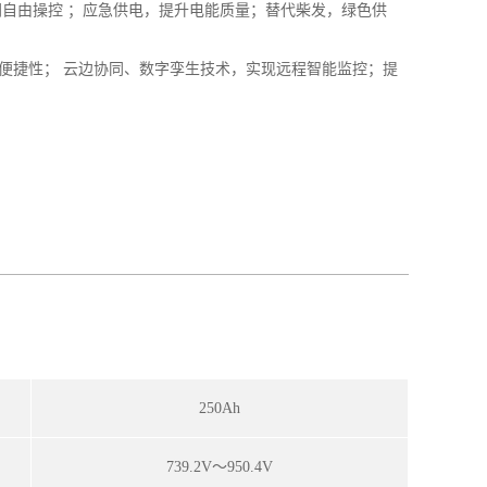
网自由操控 ；应急供电，提升电能质量；替代柴发，绿色供
便捷性； 云边协同、数字孪生技术，实现远程智能监控；提
250Ah
739.2V
～950.4V