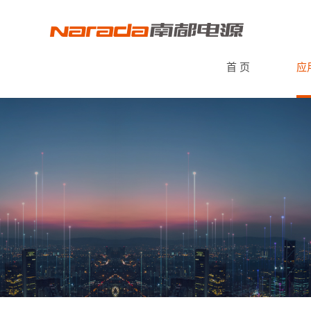
首 页
应