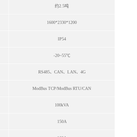
约2.5吨
1600*2330*1200
IP54
-20~55℃
RS485
、CAN、LAN、4G
ModBus TCP/ModBus RTU/CAN
100kVA
150A