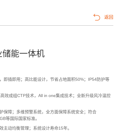
返回
商业储能一体机
即插即用；高比能设计，节省占地面积50%；IP54防护等
效成组CTP技术，All in one集成技术；全新升级风冷温控
护保障；多维预警系统，全方面保障系统安全；符合
0A、GB等国际国家标准。
效主动均衡管理；系统设计寿命15年。