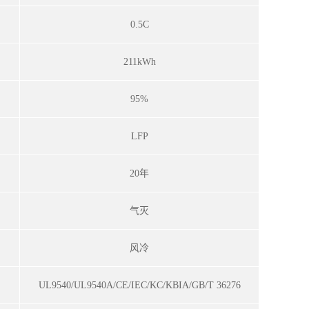
0.5C
211kWh
95%
LFP
20年
气灭
风冷
UL9540/UL9540A/CE/IEC/KC/KBIA/GB/T 36276