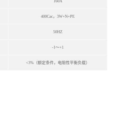
160A
400Cac，3W+N+PE
50HZ
-1～+1
<3%（额定条件，电阻性平衡负载）