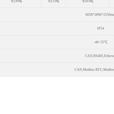
约36吨
约35吨
约45吨
6058*2896*2
550m
IP54
-40~55℃
CAN,RS485,Ethern
CAN,Modbus RTU,Modbus