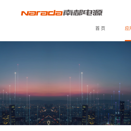
首 页
应