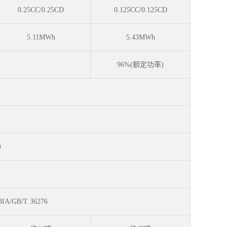
0.25CC/0.25CD
0.125CC/0.125CD
5.11MWh
5.43MWh
96%(额定功率)
）
IA/GB/T 36276