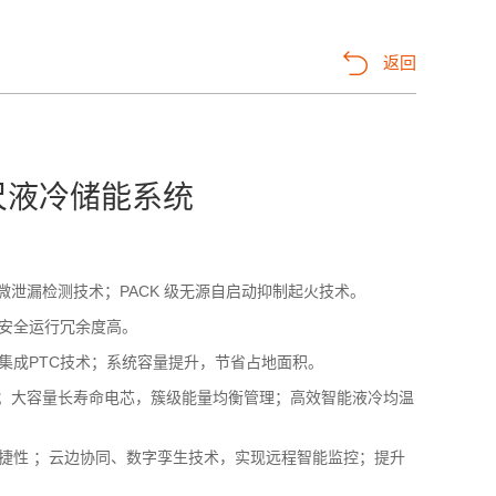
返回
s20尺液冷储能系统
液微泄漏检测技术；PACK 级无源自启动抑制起火技术。
安全运行冗余度高。
简集成PTC技术；系统容量提升，节省占地面积。
0次；大容量长寿命电芯，簇级能量均衡管理；高效智能液冷均温
捷性 ；云边协同、数字孪生技术，实现远程智能监控；提升